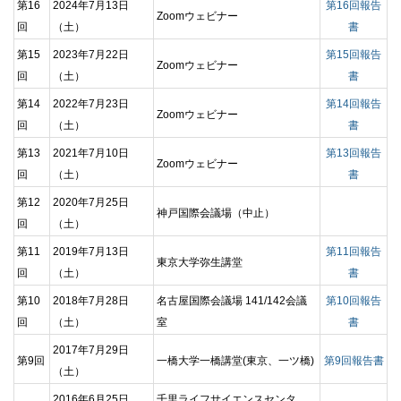
第16
2024年7月13日
第16回報告
Zoomウェビナー
回
（土）
書
第15
2023年7月22日
第15回報告
Zoomウェビナー
回
（土）
書
第14
2022年7月23日
第14回報告
Zoomウェビナー
回
（土）
書
第13
2021年7月10日
第13回報告
Zoomウェビナー
回
（土）
書
第12
2020年7月25日
神戸国際会議場（中止）
回
（土）
第11
2019年7月13日
第11回報告
東京大学弥生講堂
回
（土）
書
第10
2018年7月28日
名古屋国際会議場 141/142会議
第10回報告
回
（土）
室
書
2017年7月29日
第9回
一橋大学一橋講堂(東京、一ツ橋)
第9回報告書
（土）
2016年6月25日
千里ライフサイエンスセンタ